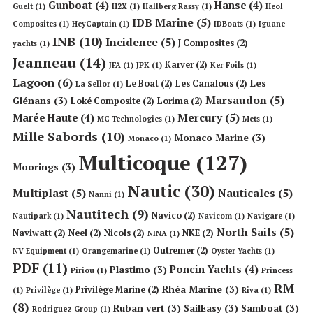
Gunboat
(4)
Hanse
(4)
Guelt
(1)
H2X
(1)
Hallberg Rassy
(1)
Heol
IDB Marine
(5)
Composites
(1)
HeyCaptain
(1)
IDBoats
(1)
Iguane
INB
(10)
Incidence
(5)
J Composites
(2)
yachts
(1)
Jeanneau
(14)
Karver
(2)
JFA
(1)
JPK
(1)
Ker Foils
(1)
Lagoon
(6)
Les
Le Boat
(2)
Les Canalous
(2)
La Sellor
(1)
Marsaudon
(5)
Glénans
(3)
Loké Composite
(2)
Lorima
(2)
Mercury
(5)
Marée Haute
(4)
MC Technologies
(1)
Mets
(1)
Mille Sabords
(10)
Monaco Marine
(3)
Monaco
(1)
Multicoque
(127)
Moorings
(3)
Nautic
(30)
Multiplast
(5)
Nauticales
(5)
Nanni
(1)
Nautitech
(9)
Navico
(2)
Nautipark
(1)
Navicom
(1)
Navigare
(1)
North Sails
(5)
Naviwatt
(2)
Neel
(2)
Nicols
(2)
NKE
(2)
NINA
(1)
Outremer
(2)
NV Equipment
(1)
Orangemarine
(1)
Oyster Yachts
(1)
PDF
(11)
Poncin Yachts
(4)
Plastimo
(3)
Piriou
(1)
Princess
RM
Rhéa Marine
(3)
Privilège Marine
(2)
(1)
Privilège
(1)
Riva
(1)
(8)
Ruban vert
(3)
SailEasy
(3)
Samboat
(3)
Rodriguez Group
(1)