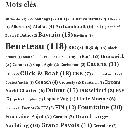
Mots clés
727 Sailbags
(2)
ADH
(2)
Alliance Marine
(2)
3D Tender
(1)
Alliaura
Archambault
(6)
Alubat
(4)
Allures
(3)
(1)
Bali
(1)
Band of
Bavaria
(13)
Batho
(2)
Boats
(1)
Bayliner
(1)
Beneteau
(118)
BIC
(5)
BigShip
(3)
Black
Brunswick
Boréal
(2)
Pepper
(1)
Boat Club de France
(1)
Boaterfly
(1)
Catana
(11)
(5)
Cannes
(2)
Cap d'Agde
(2)
Carboman
(2)
Click & Boat
(18)
CNB
(7)
CDK
(2)
Compositeworks
(1)
Dream
Couach
(4)
Crouesty
(2)
Contest Yachts
(1)
Decathlon
(1)
Dufour
(13)
Düsseldorf
(8)
Yacht Charter
(6)
ENV
Etoile Marine
(6)
Espace Vag
(4)
(3)
Epoh
(1)
Erplast
(1)
Fountaine
(20)
FIN
(12)
Facnor
(2)
FFV
(2)
Excess
(1)
Grand Large
Fountaine Pajot
(7)
Garmin
(3)
Grand Pavois
(14)
Yachting
(10)
Greenline
(2)