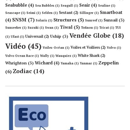
Seabubble
(4)
Seair
(4)
Sea Bubbles
(1)
Seagull
(1)
Sealine
(1)
Smartboat
Sextant
(2)
Seascape
(1)
Seimi
(1)
Selden
(1)
Sillinger
(1)
SNSM
(7)
Structures
(5)
(4)
Sunsail
(3)
Solaris
(1)
Sunreef
(1)
Tiwal
(5)
Sunseeker
(1)
Suzuki
(1)
Swan
(1)
Tofinou
(1)
Tricat
(1)
TUI
Vendée Globe
(18)
Uship
(3)
Universail
(2)
(1)
Ufast
(1)
Vidéo
(45)
Voiles et Voiliers
(2)
Voiles-Océan
(1)
Volvo
(1)
White Shark
(2)
Volvo Ocean Race
(1)
Wally
(1)
Wauquiez
(1)
Zeppelin
Wichard
(4)
Whrighton
(3)
Yamaha
(1)
Yanmar
(1)
Zodiac
(14)
(6)