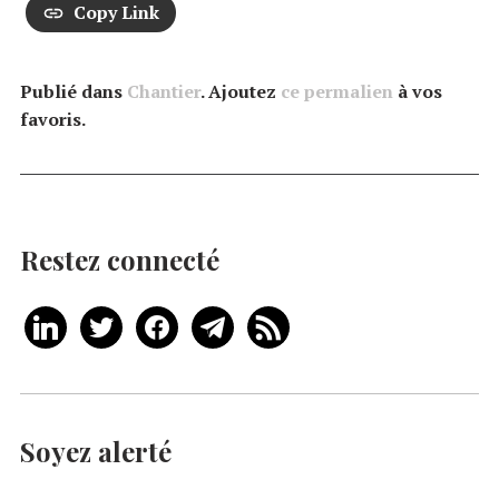
Copy Link
Publié dans
Chantier
. Ajoutez
ce permalien
à vos
favoris.
Restez connecté
Soyez alerté