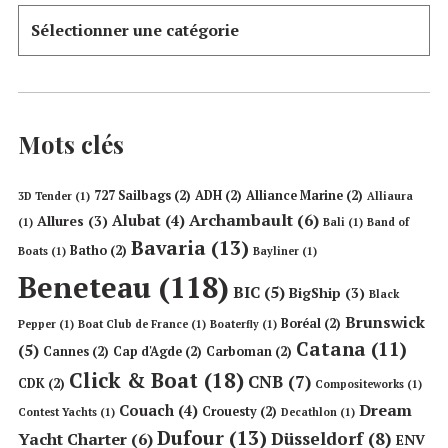
Mots clés
727 Sailbags
(2)
ADH
(2)
Alliance Marine
(2)
3D Tender
(1)
Alliaura
Archambault
(6)
Alubat
(4)
Allures
(3)
(1)
Bali
(1)
Band of
Bavaria
(13)
Batho
(2)
Boats
(1)
Bayliner
(1)
Beneteau
(118)
BIC
(5)
BigShip
(3)
Black
Brunswick
Boréal
(2)
Pepper
(1)
Boat Club de France
(1)
Boaterfly
(1)
Catana
(11)
(5)
Cannes
(2)
Cap d'Agde
(2)
Carboman
(2)
Click & Boat
(18)
CNB
(7)
CDK
(2)
Compositeworks
(1)
Dream
Couach
(4)
Crouesty
(2)
Contest Yachts
(1)
Decathlon
(1)
Dufour
(13)
Düsseldorf
(8)
Yacht Charter
(6)
ENV