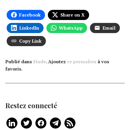
Facebook
Share on X
LinkedIn
WhatsApp
Email
Copy Link
Publié dans
Etude
. Ajoutez
ce permalien
à vos
favoris.
Restez connecté