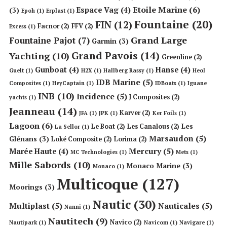
Etoile Marine
(6)
Espace Vag
(4)
(3)
Epoh
(1)
Erplast
(1)
Fountaine
(20)
FIN
(12)
Facnor
(2)
FFV
(2)
Excess
(1)
Grand Large
Fountaine Pajot
(7)
Garmin
(3)
Grand Pavois
(14)
Yachting
(10)
Greenline
(2)
Gunboat
(4)
Hanse
(4)
Guelt
(1)
H2X
(1)
Hallberg Rassy
(1)
Heol
IDB Marine
(5)
Composites
(1)
HeyCaptain
(1)
IDBoats
(1)
Iguane
INB
(10)
Incidence
(5)
J Composites
(2)
yachts
(1)
Jeanneau
(14)
Karver
(2)
JFA
(1)
JPK
(1)
Ker Foils
(1)
Lagoon
(6)
Les
Le Boat
(2)
Les Canalous
(2)
La Sellor
(1)
Marsaudon
(5)
Glénans
(3)
Loké Composite
(2)
Lorima
(2)
Mercury
(5)
Marée Haute
(4)
MC Technologies
(1)
Mets
(1)
Mille Sabords
(10)
Monaco Marine
(3)
Monaco
(1)
Multicoque
(127)
Moorings
(3)
Nautic
(30)
Multiplast
(5)
Nauticales
(5)
Nanni
(1)
Nautitech
(9)
Navico
(2)
Nautipark
(1)
Navicom
(1)
Navigare
(1)