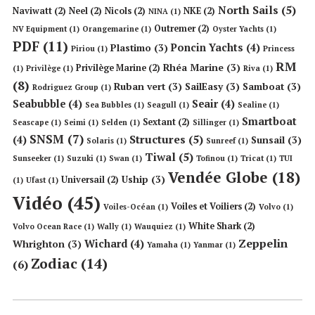
North Sails
(5)
Naviwatt
(2)
Neel
(2)
Nicols
(2)
NKE
(2)
NINA
(1)
Outremer
(2)
NV Equipment
(1)
Orangemarine
(1)
Oyster Yachts
(1)
PDF
(11)
Poncin Yachts
(4)
Plastimo
(3)
Piriou
(1)
Princess
RM
Rhéa Marine
(3)
Privilège Marine
(2)
(1)
Privilège
(1)
Riva
(1)
(8)
Ruban vert
(3)
SailEasy
(3)
Samboat
(3)
Rodriguez Group
(1)
Seabubble
(4)
Seair
(4)
Sea Bubbles
(1)
Seagull
(1)
Sealine
(1)
Smartboat
Sextant
(2)
Seascape
(1)
Seimi
(1)
Selden
(1)
Sillinger
(1)
SNSM
(7)
Structures
(5)
(4)
Sunsail
(3)
Solaris
(1)
Sunreef
(1)
Tiwal
(5)
Sunseeker
(1)
Suzuki
(1)
Swan
(1)
Tofinou
(1)
Tricat
(1)
TUI
Vendée Globe
(18)
Uship
(3)
Universail
(2)
(1)
Ufast
(1)
Vidéo
(45)
Voiles et Voiliers
(2)
Voiles-Océan
(1)
Volvo
(1)
White Shark
(2)
Volvo Ocean Race
(1)
Wally
(1)
Wauquiez
(1)
Zeppelin
Wichard
(4)
Whrighton
(3)
Yamaha
(1)
Yanmar
(1)
Zodiac
(14)
(6)