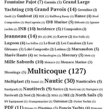
Grand Large
Fountaine Pajot
(7)
Garmin
(3)
Grand Pavois
(14)
Yachting
(10)
Greenline
(2)
Gunboat
(4)
Hanse
(4)
Guelt
(1)
H2X
(1)
Hallberg Rassy
(1)
Heol
IDB Marine
(5)
Composites
(1)
HeyCaptain
(1)
IDBoats
(1)
Iguane
INB
(10)
Incidence
(5)
J Composites
(2)
yachts
(1)
Jeanneau
(14)
Karver
(2)
JFA
(1)
JPK
(1)
Ker Foils
(1)
Lagoon
(6)
Les
Le Boat
(2)
Les Canalous
(2)
La Sellor
(1)
Marsaudon
(5)
Glénans
(3)
Loké Composite
(2)
Lorima
(2)
Mercury
(5)
Marée Haute
(4)
MC Technologies
(1)
Mets
(1)
Mille Sabords
(10)
Monaco Marine
(3)
Monaco
(1)
Multicoque
(127)
Moorings
(3)
Nautic
(30)
Multiplast
(5)
Nauticales
(5)
Nanni
(1)
Nautitech
(9)
Navico
(2)
Nautipark
(1)
Navicom
(1)
Navigare
(1)
North Sails
(5)
Naviwatt
(2)
Neel
(2)
Nicols
(2)
NKE
(2)
NINA
(1)
Outremer
(2)
NV Equipment
(1)
Orangemarine
(1)
Oyster Yachts
(1)
PDF
(11)
Poncin Yachts
(4)
Plastimo
(3)
Piriou
(1)
Princess