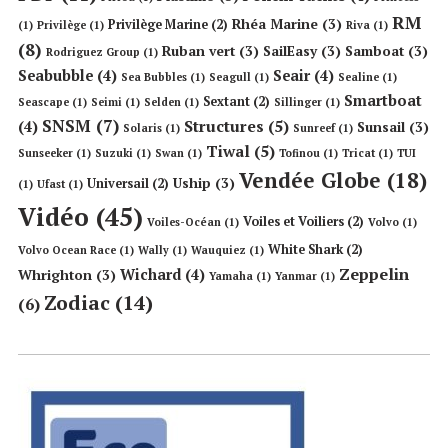
RM
Rhéa Marine
(3)
Privilège Marine
(2)
(1)
Privilège
(1)
Riva
(1)
(8)
Ruban vert
(3)
SailEasy
(3)
Samboat
(3)
Rodriguez Group
(1)
Seabubble
(4)
Seair
(4)
Sea Bubbles
(1)
Seagull
(1)
Sealine
(1)
Smartboat
Sextant
(2)
Seascape
(1)
Seimi
(1)
Selden
(1)
Sillinger
(1)
SNSM
(7)
Structures
(5)
(4)
Sunsail
(3)
Solaris
(1)
Sunreef
(1)
Tiwal
(5)
Sunseeker
(1)
Suzuki
(1)
Swan
(1)
Tofinou
(1)
Tricat
(1)
TUI
Vendée Globe
(18)
Uship
(3)
Universail
(2)
(1)
Ufast
(1)
Vidéo
(45)
Voiles et Voiliers
(2)
Voiles-Océan
(1)
Volvo
(1)
White Shark
(2)
Volvo Ocean Race
(1)
Wally
(1)
Wauquiez
(1)
Zeppelin
Wichard
(4)
Whrighton
(3)
Yamaha
(1)
Yanmar
(1)
Zodiac
(14)
(6)