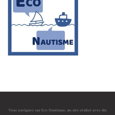
Vous naviguez sur Eco Nautisme, un site réalisé avec dix