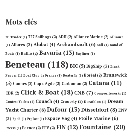
Mots clés
727 Sailbags
(2)
ADH
(2)
Alliance Marine
(2)
3D Tender
(1)
Alliaura
Archambault
(6)
Alubat
(4)
Allures
(3)
(1)
Bali
(1)
Band of
Bavaria
(13)
Batho
(2)
Boats
(1)
Bayliner
(1)
Beneteau
(118)
BIC
(5)
BigShip
(3)
Black
Brunswick
Boréal
(2)
Pepper
(1)
Boat Club de France
(1)
Boaterfly
(1)
Catana
(11)
(5)
Cannes
(2)
Cap d'Agde
(2)
Carboman
(2)
Click & Boat
(18)
CNB
(7)
CDK
(2)
Compositeworks
(1)
Dream
Couach
(4)
Crouesty
(2)
Contest Yachts
(1)
Decathlon
(1)
Dufour
(13)
Düsseldorf
(8)
Yacht Charter
(6)
ENV
Etoile Marine
(6)
Espace Vag
(4)
(3)
Epoh
(1)
Erplast
(1)
Fountaine
(20)
FIN
(12)
Facnor
(2)
FFV
(2)
Excess
(1)