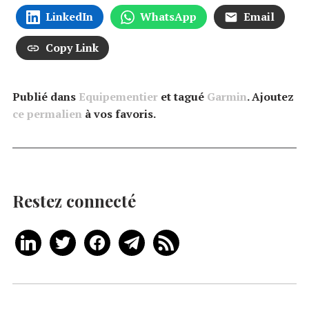
LinkedIn
WhatsApp
Email
Copy Link
Publié dans
Equipementier
et tagué
Garmin
. Ajoutez
ce permalien
à vos favoris.
Restez connecté