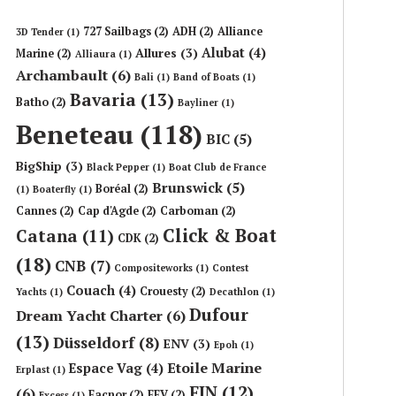
727 Sailbags
(2)
ADH
(2)
Alliance
3D Tender
(1)
Alubat
(4)
Allures
(3)
Marine
(2)
Alliaura
(1)
Archambault
(6)
Bali
(1)
Band of Boats
(1)
Bavaria
(13)
Batho
(2)
Bayliner
(1)
Beneteau
(118)
BIC
(5)
BigShip
(3)
Black Pepper
(1)
Boat Club de France
Brunswick
(5)
Boréal
(2)
(1)
Boaterfly
(1)
Cannes
(2)
Cap d'Agde
(2)
Carboman
(2)
Click & Boat
Catana
(11)
CDK
(2)
(18)
CNB
(7)
Compositeworks
(1)
Contest
Couach
(4)
Crouesty
(2)
Yachts
(1)
Decathlon
(1)
Dufour
Dream Yacht Charter
(6)
(13)
Düsseldorf
(8)
ENV
(3)
Epoh
(1)
Etoile Marine
Espace Vag
(4)
Erplast
(1)
FIN
(12)
(6)
Facnor
(2)
FFV
(2)
Excess
(1)