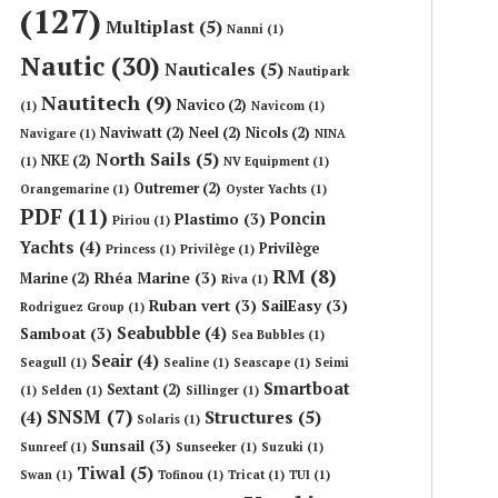
(127)
Multiplast
(5)
Nanni
(1)
Nautic
(30)
Nauticales
(5)
Nautipark
Nautitech
(9)
Navico
(2)
(1)
Navicom
(1)
Naviwatt
(2)
Neel
(2)
Nicols
(2)
Navigare
(1)
NINA
North Sails
(5)
NKE
(2)
(1)
NV Equipment
(1)
Outremer
(2)
Orangemarine
(1)
Oyster Yachts
(1)
PDF
(11)
Poncin
Plastimo
(3)
Piriou
(1)
Yachts
(4)
Privilège
Princess
(1)
Privilège
(1)
RM
(8)
Rhéa Marine
(3)
Marine
(2)
Riva
(1)
Ruban vert
(3)
SailEasy
(3)
Rodriguez Group
(1)
Seabubble
(4)
Samboat
(3)
Sea Bubbles
(1)
Seair
(4)
Seagull
(1)
Sealine
(1)
Seascape
(1)
Seimi
Smartboat
Sextant
(2)
(1)
Selden
(1)
Sillinger
(1)
SNSM
(7)
Structures
(5)
(4)
Solaris
(1)
Sunsail
(3)
Sunreef
(1)
Sunseeker
(1)
Suzuki
(1)
Tiwal
(5)
Swan
(1)
Tofinou
(1)
Tricat
(1)
TUI
(1)