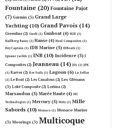
Fountaine
(20)
Fountaine Pajot
Grand Large
(7)
Garmin
(3)
Grand Pavois
(14)
Yachting
(10)
Gunboat
(4)
Greenline
(2)
Guelt
(1)
H2X
(1)
Hanse
(4)
Hallberg Rassy
(1)
Heol Composites
(1)
IDB Marine
(5)
HeyCaptain
(1)
IDBoats
(1)
INB
(10)
Incidence
(5)
J
Iguane yachts
(1)
Jeanneau
(14)
Composites
(2)
JFA
(1)
JPK
Lagoon
(6)
Karver
(2)
(1)
Ker Foils
(1)
La Sellor
Les Glénans
Le Boat
(2)
Les Canalous
(2)
(1)
(3)
Loké Composite
(2)
Lorima
(2)
Marsaudon
(5)
Marée Haute
(4)
MC
Mille
Mercury
(5)
Technologies
(1)
Mets
(1)
Sabords
(10)
Monaco Marine
Monaco
(1)
Multicoque
(3)
Moorings
(3)