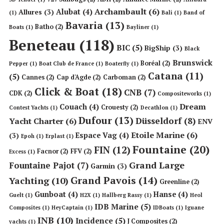
Archambault
(6)
Alubat
(4)
Allures
(3)
(1)
Bali
(1)
Band of
Bavaria
(13)
Batho
(2)
Boats
(1)
Bayliner
(1)
Beneteau
(118)
BIC
(5)
BigShip
(3)
Black
Brunswick
Boréal
(2)
Pepper
(1)
Boat Club de France
(1)
Boaterfly
(1)
Catana
(11)
(5)
Cannes
(2)
Cap d'Agde
(2)
Carboman
(2)
Click & Boat
(18)
CNB
(7)
CDK
(2)
Compositeworks
(1)
Dream
Couach
(4)
Crouesty
(2)
Contest Yachts
(1)
Decathlon
(1)
Dufour
(13)
Düsseldorf
(8)
Yacht Charter
(6)
ENV
Etoile Marine
(6)
Espace Vag
(4)
(3)
Epoh
(1)
Erplast
(1)
Fountaine
(20)
FIN
(12)
Facnor
(2)
FFV
(2)
Excess
(1)
Grand Large
Fountaine Pajot
(7)
Garmin
(3)
Grand Pavois
(14)
Yachting
(10)
Greenline
(2)
Gunboat
(4)
Hanse
(4)
Guelt
(1)
H2X
(1)
Hallberg Rassy
(1)
Heol
IDB Marine
(5)
Composites
(1)
HeyCaptain
(1)
IDBoats
(1)
Iguane
INB
(10)
Incidence
(5)
J Composites
(2)
yachts
(1)