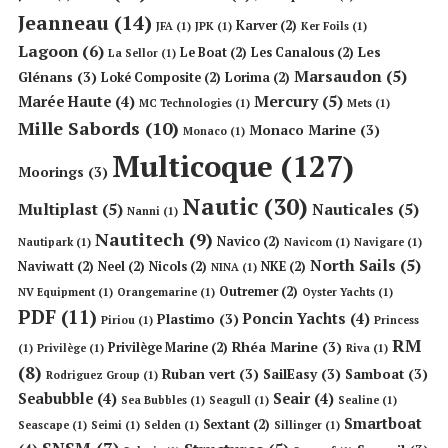
Jeanneau
(14)
Karver
(2)
JFA
(1)
JPK
(1)
Ker Foils
(1)
Lagoon
(6)
Les
Le Boat
(2)
Les Canalous
(2)
La Sellor
(1)
Marsaudon
(5)
Glénans
(3)
Loké Composite
(2)
Lorima
(2)
Mercury
(5)
Marée Haute
(4)
MC Technologies
(1)
Mets
(1)
Mille Sabords
(10)
Monaco Marine
(3)
Monaco
(1)
Multicoque
(127)
Moorings
(3)
Nautic
(30)
Multiplast
(5)
Nauticales
(5)
Nanni
(1)
Nautitech
(9)
Navico
(2)
Nautipark
(1)
Navicom
(1)
Navigare
(1)
North Sails
(5)
Naviwatt
(2)
Neel
(2)
Nicols
(2)
NKE
(2)
NINA
(1)
Outremer
(2)
NV Equipment
(1)
Orangemarine
(1)
Oyster Yachts
(1)
PDF
(11)
Poncin Yachts
(4)
Plastimo
(3)
Piriou
(1)
Princess
RM
Rhéa Marine
(3)
Privilège Marine
(2)
(1)
Privilège
(1)
Riva
(1)
(8)
Ruban vert
(3)
SailEasy
(3)
Samboat
(3)
Rodriguez Group
(1)
Seabubble
(4)
Seair
(4)
Sea Bubbles
(1)
Seagull
(1)
Sealine
(1)
Smartboat
Sextant
(2)
Seascape
(1)
Seimi
(1)
Selden
(1)
Sillinger
(1)