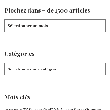
Piochez dans + de 1500 articles
Catégories
Mots clés
727 Sailbags
(2)
ADH
(2)
Alliance Marine
(2)
3D Tender
(1)
Alliaura