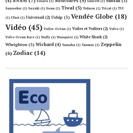
SNSM
(7)
Structures
(5)
(4)
Sunsail
(3)
Solaris
(1)
Sunreef
(1)
Tiwal
(5)
Sunseeker
(1)
Suzuki
(1)
Swan
(1)
Tofinou
(1)
Tricat
(1)
TUI
Vendée Globe
(18)
Uship
(3)
Universail
(2)
(1)
Ufast
(1)
Vidéo
(45)
Voiles et Voiliers
(2)
Voiles-Océan
(1)
Volvo
(1)
White Shark
(2)
Volvo Ocean Race
(1)
Wally
(1)
Wauquiez
(1)
Zeppelin
Wichard
(4)
Whrighton
(3)
Yamaha
(1)
Yanmar
(1)
Zodiac
(14)
(6)