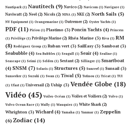
Nautitech
(9)
Navico
(2)
Nautipark
(1)
Navicom
(1)
Navigare
(1)
North Sails
(5)
Naviwatt
(2)
Neel
(2)
Nicols
(2)
NKE
(2)
NINA
(1)
Outremer
(2)
NV Equipment
(1)
Orangemarine
(1)
Oyster Yachts
(1)
PDF
(11)
Poncin Yachts
(4)
Plastimo
(3)
Piriou
(1)
Princess
RM
Rhéa Marine
(3)
Privilège Marine
(2)
(1)
Privilège
(1)
Riva
(1)
(8)
Ruban vert
(3)
SailEasy
(3)
Samboat
(3)
Rodriguez Group
(1)
Seabubble
(4)
Seair
(4)
Sea Bubbles
(1)
Seagull
(1)
Sealine
(1)
Smartboat
Sextant
(2)
Seascape
(1)
Seimi
(1)
Selden
(1)
Sillinger
(1)
SNSM
(7)
Structures
(5)
(4)
Sunsail
(3)
Solaris
(1)
Sunreef
(1)
Tiwal
(5)
Sunseeker
(1)
Suzuki
(1)
Swan
(1)
Tofinou
(1)
Tricat
(1)
TUI
Vendée Globe
(18)
Uship
(3)
Universail
(2)
(1)
Ufast
(1)
Vidéo
(45)
Voiles et Voiliers
(2)
Voiles-Océan
(1)
Volvo
(1)
White Shark
(2)
Volvo Ocean Race
(1)
Wally
(1)
Wauquiez
(1)
Zeppelin
Wichard
(4)
Whrighton
(3)
Yamaha
(1)
Yanmar
(1)
Zodiac
(14)
(6)