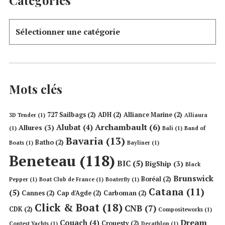
Mots clés
727 Sailbags
(2)
ADH
(2)
Alliance Marine
(2)
3D Tender
(1)
Alliaura
Archambault
(6)
Alubat
(4)
Allures
(3)
(1)
Bali
(1)
Band of
Bavaria
(13)
Batho
(2)
Boats
(1)
Bayliner
(1)
Beneteau
(118)
BIC
(5)
BigShip
(3)
Black
Brunswick
Boréal
(2)
Pepper
(1)
Boat Club de France
(1)
Boaterfly
(1)
Catana
(11)
(5)
Cannes
(2)
Cap d'Agde
(2)
Carboman
(2)
Click & Boat
(18)
CNB
(7)
CDK
(2)
Compositeworks
(1)
Dream
Couach
(4)
Crouesty
(2)
Contest Yachts
(1)
Decathlon
(1)