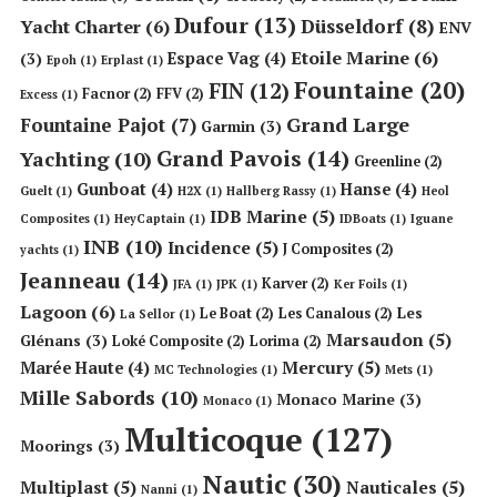
Dufour
(13)
Düsseldorf
(8)
Yacht Charter
(6)
ENV
Etoile Marine
(6)
Espace Vag
(4)
(3)
Epoh
(1)
Erplast
(1)
Fountaine
(20)
FIN
(12)
Facnor
(2)
FFV
(2)
Excess
(1)
Grand Large
Fountaine Pajot
(7)
Garmin
(3)
Grand Pavois
(14)
Yachting
(10)
Greenline
(2)
Gunboat
(4)
Hanse
(4)
Guelt
(1)
H2X
(1)
Hallberg Rassy
(1)
Heol
IDB Marine
(5)
Composites
(1)
HeyCaptain
(1)
IDBoats
(1)
Iguane
INB
(10)
Incidence
(5)
J Composites
(2)
yachts
(1)
Jeanneau
(14)
Karver
(2)
JFA
(1)
JPK
(1)
Ker Foils
(1)
Lagoon
(6)
Les
Le Boat
(2)
Les Canalous
(2)
La Sellor
(1)
Marsaudon
(5)
Glénans
(3)
Loké Composite
(2)
Lorima
(2)
Mercury
(5)
Marée Haute
(4)
MC Technologies
(1)
Mets
(1)
Mille Sabords
(10)
Monaco Marine
(3)
Monaco
(1)
Multicoque
(127)
Moorings
(3)
Nautic
(30)
Multiplast
(5)
Nauticales
(5)
Nanni
(1)