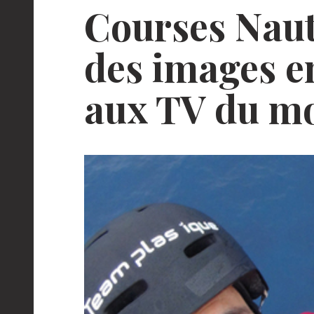
Courses Naut
des images e
aux
TV
du mo