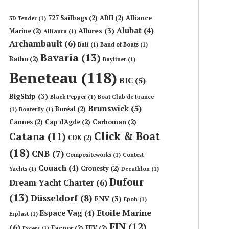
727 Sailbags
(2)
ADH
(2)
Alliance
3D Tender
(1)
Alubat
(4)
Allures
(3)
Marine
(2)
Alliaura
(1)
Archambault
(6)
Bali
(1)
Band of Boats
(1)
Bavaria
(13)
Batho
(2)
Bayliner
(1)
Beneteau
(118)
BIC
(5)
BigShip
(3)
Black Pepper
(1)
Boat Club de France
Brunswick
(5)
Boréal
(2)
(1)
Boaterfly
(1)
Cannes
(2)
Cap d'Agde
(2)
Carboman
(2)
Click & Boat
Catana
(11)
CDK
(2)
(18)
CNB
(7)
Compositeworks
(1)
Contest
Couach
(4)
Crouesty
(2)
Yachts
(1)
Decathlon
(1)
Dufour
Dream Yacht Charter
(6)
(13)
Düsseldorf
(8)
ENV
(3)
Epoh
(1)
Etoile Marine
Espace Vag
(4)
Erplast
(1)
FIN
(12)
(6)
Facnor
(2)
FFV
(2)
Excess
(1)