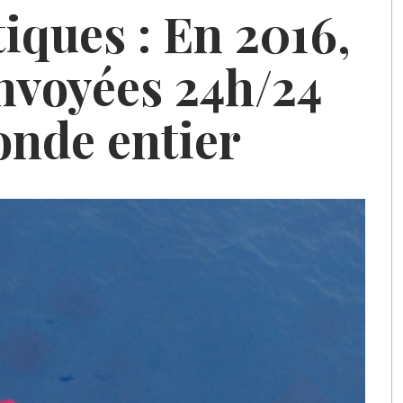
iques :
En 2016,
nvoyées 24h/24
nde entier