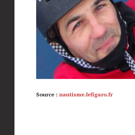
Source :
nautisme.lefigaro.fr