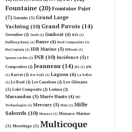
Fountaine
(20)
Fountaine Pajot
Grand Large
(7)
Garmin
(3)
Grand Pavois
(14)
Yachting
(10)
Gunboat
(4)
Greenline
(2)
Guelt
(1)
H2X
(1)
Hanse
(4)
Hallberg Rassy
(1)
Heol Composites
(1)
IDB Marine
(5)
HeyCaptain
(1)
IDBoats
(1)
INB
(10)
Incidence
(5)
J
Iguane yachts
(1)
Jeanneau
(14)
Composites
(2)
JFA
(1)
JPK
Lagoon
(6)
Karver
(2)
(1)
Ker Foils
(1)
La Sellor
Les Glénans
Le Boat
(2)
Les Canalous
(2)
(1)
(3)
Loké Composite
(2)
Lorima
(2)
Marsaudon
(5)
Marée Haute
(4)
MC
Mille
Mercury
(5)
Technologies
(1)
Mets
(1)
Sabords
(10)
Monaco Marine
Monaco
(1)
Multicoque
(3)
Moorings
(3)