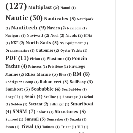
(127)
Multiplast
(5)
Nanni
(1)
Nautic
(30)
Nauticales
(5)
Nautipark
Nautitech
(9)
Navico
(2)
(1)
Navicom
(1)
Naviwatt
(2)
Neel
(2)
Nicols
(2)
Navigare
(1)
NINA
North Sails
(5)
NKE
(2)
(1)
NV Equipment
(1)
Outremer
(2)
Orangemarine
(1)
Oyster Yachts
(1)
PDF
(11)
Poncin
Plastimo
(3)
Piriou
(1)
Yachts
(4)
Privilège
Princess
(1)
Privilège
(1)
RM
(8)
Rhéa Marine
(3)
Marine
(2)
Riva
(1)
Ruban vert
(3)
SailEasy
(3)
Rodriguez Group
(1)
Seabubble
(4)
Samboat
(3)
Sea Bubbles
(1)
Seair
(4)
Seagull
(1)
Sealine
(1)
Seascape
(1)
Seimi
Smartboat
Sextant
(2)
(1)
Selden
(1)
Sillinger
(1)
SNSM
(7)
Structures
(5)
(4)
Solaris
(1)
Sunsail
(3)
Sunreef
(1)
Sunseeker
(1)
Suzuki
(1)
Tiwal
(5)
Swan
(1)
Tofinou
(1)
Tricat
(1)
TUI
(1)