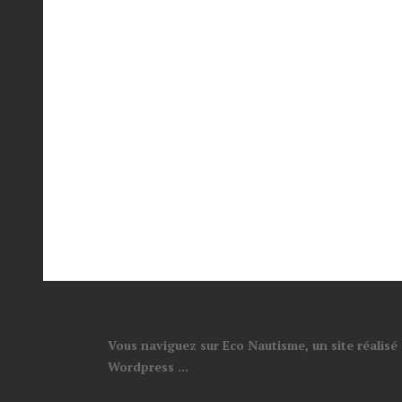
Vous naviguez sur Eco Nautisme, un site réalisé
Wordpress ...