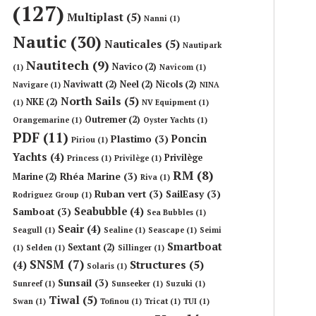
(127)
Multiplast
(5)
Nanni
(1)
Nautic
(30)
Nauticales
(5)
Nautipark
Nautitech
(9)
Navico
(2)
(1)
Navicom
(1)
Naviwatt
(2)
Neel
(2)
Nicols
(2)
Navigare
(1)
NINA
North Sails
(5)
NKE
(2)
(1)
NV Equipment
(1)
Outremer
(2)
Orangemarine
(1)
Oyster Yachts
(1)
PDF
(11)
Poncin
Plastimo
(3)
Piriou
(1)
Yachts
(4)
Privilège
Princess
(1)
Privilège
(1)
RM
(8)
Rhéa Marine
(3)
Marine
(2)
Riva
(1)
Ruban vert
(3)
SailEasy
(3)
Rodriguez Group
(1)
Seabubble
(4)
Samboat
(3)
Sea Bubbles
(1)
Seair
(4)
Seagull
(1)
Sealine
(1)
Seascape
(1)
Seimi
Smartboat
Sextant
(2)
(1)
Selden
(1)
Sillinger
(1)
SNSM
(7)
Structures
(5)
(4)
Solaris
(1)
Sunsail
(3)
Sunreef
(1)
Sunseeker
(1)
Suzuki
(1)
Tiwal
(5)
Swan
(1)
Tofinou
(1)
Tricat
(1)
TUI
(1)