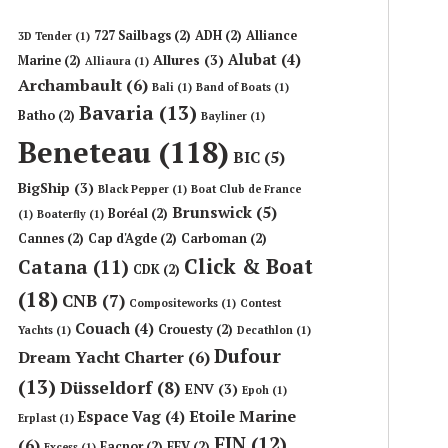
727 Sailbags
(2)
ADH
(2)
Alliance
3D Tender
(1)
Alubat
(4)
Allures
(3)
Marine
(2)
Alliaura
(1)
Archambault
(6)
Bali
(1)
Band of Boats
(1)
Bavaria
(13)
Batho
(2)
Bayliner
(1)
Beneteau
(118)
BIC
(5)
BigShip
(3)
Black Pepper
(1)
Boat Club de France
Brunswick
(5)
Boréal
(2)
(1)
Boaterfly
(1)
Cannes
(2)
Cap d'Agde
(2)
Carboman
(2)
Click & Boat
Catana
(11)
CDK
(2)
(18)
CNB
(7)
Compositeworks
(1)
Contest
Couach
(4)
Crouesty
(2)
Yachts
(1)
Decathlon
(1)
Dufour
Dream Yacht Charter
(6)
(13)
Düsseldorf
(8)
ENV
(3)
Epoh
(1)
Etoile Marine
Espace Vag
(4)
Erplast
(1)
FIN
(12)
(6)
Facnor
(2)
FFV
(2)
Excess
(1)