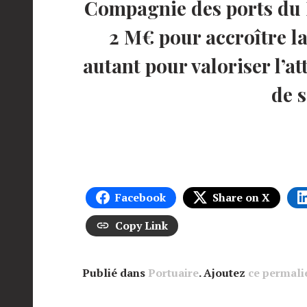
Compagnie des ports du M
2 M€ pour accroître la
autant pour valoriser l’at
de 
Facebook
Share on X
Copy Link
Publié dans
Portuaire
. Ajoutez
ce permali