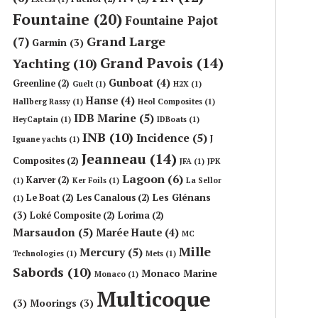
Fountaine
(20)
Fountaine Pajot
Grand Large
(7)
Garmin
(3)
Grand Pavois
(14)
Yachting
(10)
Gunboat
(4)
Greenline
(2)
Guelt
(1)
H2X
(1)
Hanse
(4)
Hallberg Rassy
(1)
Heol Composites
(1)
IDB Marine
(5)
HeyCaptain
(1)
IDBoats
(1)
INB
(10)
Incidence
(5)
J
Iguane yachts
(1)
Jeanneau
(14)
Composites
(2)
JFA
(1)
JPK
Lagoon
(6)
Karver
(2)
(1)
Ker Foils
(1)
La Sellor
Les Glénans
Le Boat
(2)
Les Canalous
(2)
(1)
(3)
Loké Composite
(2)
Lorima
(2)
Marsaudon
(5)
Marée Haute
(4)
MC
Mille
Mercury
(5)
Technologies
(1)
Mets
(1)
Sabords
(10)
Monaco Marine
Monaco
(1)
Multicoque
(3)
Moorings
(3)