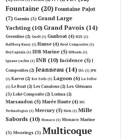
Fountaine
(20)
Fountaine Pajot
Grand Large
(7)
Garmin
(3)
Grand Pavois
(14)
Yachting
(10)
Gunboat
(4)
Greenline
(2)
Guelt
(1)
H2X
(1)
Hanse
(4)
Hallberg Rassy
(1)
Heol Composites
(1)
IDB Marine
(5)
HeyCaptain
(1)
IDBoats
(1)
INB
(10)
Incidence
(5)
J
Iguane yachts
(1)
Jeanneau
(14)
Composites
(2)
JFA
(1)
JPK
Lagoon
(6)
Karver
(2)
(1)
Ker Foils
(1)
La Sellor
Les Glénans
Le Boat
(2)
Les Canalous
(2)
(1)
(3)
Loké Composite
(2)
Lorima
(2)
Marsaudon
(5)
Marée Haute
(4)
MC
Mille
Mercury
(5)
Technologies
(1)
Mets
(1)
Sabords
(10)
Monaco Marine
Monaco
(1)
Multicoque
(3)
Moorings
(3)