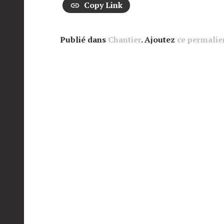
Copy Link
Publié dans
Chantier
. Ajoutez
ce permalie