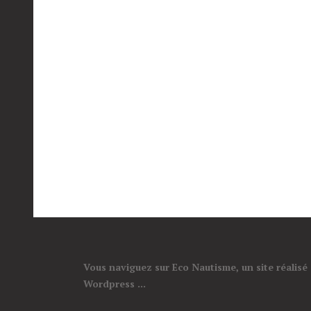
Vous naviguez sur Eco Nautisme, un site réalisé
Wordpress ...