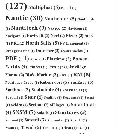
(127)
Multiplast
(5)
Nanni
(1)
Nautic
(30)
Nauticales
(5)
Nautipark
Nautitech
(9)
Navico
(2)
(1)
Navicom
(1)
Naviwatt
(2)
Neel
(2)
Nicols
(2)
Navigare
(1)
NINA
North Sails
(5)
NKE
(2)
(1)
NV Equipment
(1)
Outremer
(2)
Orangemarine
(1)
Oyster Yachts
(1)
PDF
(11)
Poncin
Plastimo
(3)
Piriou
(1)
Yachts
(4)
Privilège
Princess
(1)
Privilège
(1)
RM
(8)
Rhéa Marine
(3)
Marine
(2)
Riva
(1)
Ruban vert
(3)
SailEasy
(3)
Rodriguez Group
(1)
Seabubble
(4)
Samboat
(3)
Sea Bubbles
(1)
Seair
(4)
Seagull
(1)
Sealine
(1)
Seascape
(1)
Seimi
Smartboat
Sextant
(2)
(1)
Selden
(1)
Sillinger
(1)
SNSM
(7)
Structures
(5)
(4)
Solaris
(1)
Sunsail
(3)
Sunreef
(1)
Sunseeker
(1)
Suzuki
(1)
Tiwal
(5)
Swan
(1)
Tofinou
(1)
Tricat
(1)
TUI
(1)