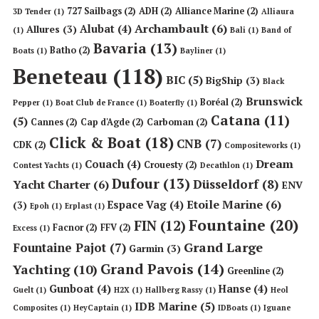
727 Sailbags
(2)
ADH
(2)
Alliance Marine
(2)
3D Tender
(1)
Alliaura
Archambault
(6)
Alubat
(4)
Allures
(3)
(1)
Bali
(1)
Band of
Bavaria
(13)
Batho
(2)
Boats
(1)
Bayliner
(1)
Beneteau
(118)
BIC
(5)
BigShip
(3)
Black
Brunswick
Boréal
(2)
Pepper
(1)
Boat Club de France
(1)
Boaterfly
(1)
Catana
(11)
(5)
Cannes
(2)
Cap d'Agde
(2)
Carboman
(2)
Click & Boat
(18)
CNB
(7)
CDK
(2)
Compositeworks
(1)
Dream
Couach
(4)
Crouesty
(2)
Contest Yachts
(1)
Decathlon
(1)
Dufour
(13)
Düsseldorf
(8)
Yacht Charter
(6)
ENV
Etoile Marine
(6)
Espace Vag
(4)
(3)
Epoh
(1)
Erplast
(1)
Fountaine
(20)
FIN
(12)
Facnor
(2)
FFV
(2)
Excess
(1)
Grand Large
Fountaine Pajot
(7)
Garmin
(3)
Grand Pavois
(14)
Yachting
(10)
Greenline
(2)
Gunboat
(4)
Hanse
(4)
Guelt
(1)
H2X
(1)
Hallberg Rassy
(1)
Heol
IDB Marine
(5)
Composites
(1)
HeyCaptain
(1)
IDBoats
(1)
Iguane