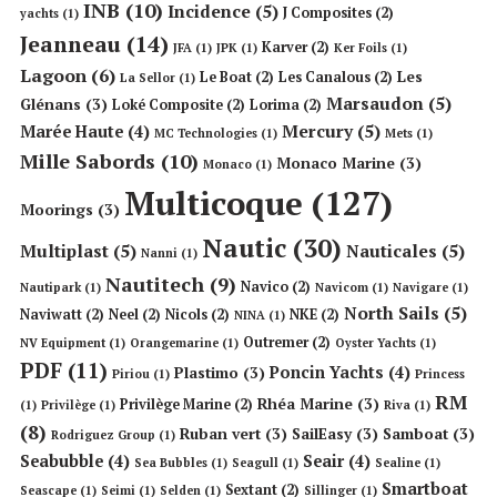
INB
(10)
Incidence
(5)
J Composites
(2)
yachts
(1)
Jeanneau
(14)
Karver
(2)
JFA
(1)
JPK
(1)
Ker Foils
(1)
Lagoon
(6)
Les
Le Boat
(2)
Les Canalous
(2)
La Sellor
(1)
Marsaudon
(5)
Glénans
(3)
Loké Composite
(2)
Lorima
(2)
Mercury
(5)
Marée Haute
(4)
MC Technologies
(1)
Mets
(1)
Mille Sabords
(10)
Monaco Marine
(3)
Monaco
(1)
Multicoque
(127)
Moorings
(3)
Nautic
(30)
Multiplast
(5)
Nauticales
(5)
Nanni
(1)
Nautitech
(9)
Navico
(2)
Nautipark
(1)
Navicom
(1)
Navigare
(1)
North Sails
(5)
Naviwatt
(2)
Neel
(2)
Nicols
(2)
NKE
(2)
NINA
(1)
Outremer
(2)
NV Equipment
(1)
Orangemarine
(1)
Oyster Yachts
(1)
PDF
(11)
Poncin Yachts
(4)
Plastimo
(3)
Piriou
(1)
Princess
RM
Rhéa Marine
(3)
Privilège Marine
(2)
(1)
Privilège
(1)
Riva
(1)
(8)
Ruban vert
(3)
SailEasy
(3)
Samboat
(3)
Rodriguez Group
(1)
Seabubble
(4)
Seair
(4)
Sea Bubbles
(1)
Seagull
(1)
Sealine
(1)
Smartboat
Sextant
(2)
Seascape
(1)
Seimi
(1)
Selden
(1)
Sillinger
(1)