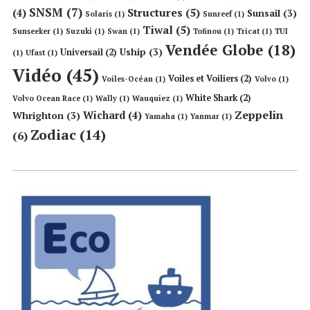
SNSM
(7)
Structures
(5)
(4)
Sunsail
(3)
Solaris
(1)
Sunreef
(1)
Tiwal
(5)
Sunseeker
(1)
Suzuki
(1)
Swan
(1)
Tofinou
(1)
Tricat
(1)
TUI
Vendée Globe
(18)
Uship
(3)
Universail
(2)
(1)
Ufast
(1)
Vidéo
(45)
Voiles et Voiliers
(2)
Voiles-Océan
(1)
Volvo
(1)
White Shark
(2)
Volvo Ocean Race
(1)
Wally
(1)
Wauquiez
(1)
Zeppelin
Wichard
(4)
Whrighton
(3)
Yamaha
(1)
Yanmar
(1)
Zodiac
(14)
(6)