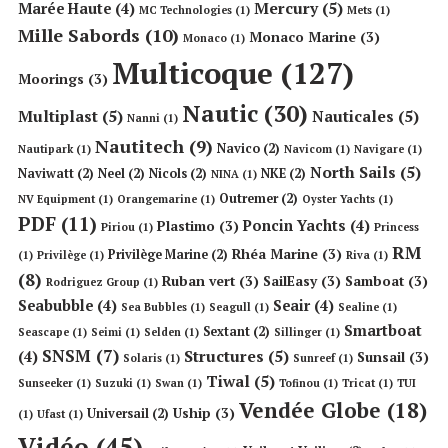
Mercury
(5)
Marée Haute
(4)
MC Technologies
(1)
Mets
(1)
Mille Sabords
(10)
Monaco Marine
(3)
Monaco
(1)
Multicoque
(127)
Moorings
(3)
Nautic
(30)
Multiplast
(5)
Nauticales
(5)
Nanni
(1)
Nautitech
(9)
Navico
(2)
Nautipark
(1)
Navicom
(1)
Navigare
(1)
North Sails
(5)
Naviwatt
(2)
Neel
(2)
Nicols
(2)
NKE
(2)
NINA
(1)
Outremer
(2)
NV Equipment
(1)
Orangemarine
(1)
Oyster Yachts
(1)
PDF
(11)
Poncin Yachts
(4)
Plastimo
(3)
Piriou
(1)
Princess
RM
Rhéa Marine
(3)
Privilège Marine
(2)
(1)
Privilège
(1)
Riva
(1)
(8)
Ruban vert
(3)
SailEasy
(3)
Samboat
(3)
Rodriguez Group
(1)
Seabubble
(4)
Seair
(4)
Sea Bubbles
(1)
Seagull
(1)
Sealine
(1)
Smartboat
Sextant
(2)
Seascape
(1)
Seimi
(1)
Selden
(1)
Sillinger
(1)
SNSM
(7)
Structures
(5)
(4)
Sunsail
(3)
Solaris
(1)
Sunreef
(1)
Tiwal
(5)
Sunseeker
(1)
Suzuki
(1)
Swan
(1)
Tofinou
(1)
Tricat
(1)
TUI
Vendée Globe
(18)
Uship
(3)
Universail
(2)
(1)
Ufast
(1)
Vidéo
(45)