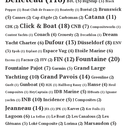
BIC
(5)
BigShip
(3)
Black
Brunswick
Boréal
(2)
Pepper
(1)
Boat Club de France
(1)
Boaterfly
(1)
Catana
(11)
(5)
Cannes
(2)
Cap d'Agde
(2)
Carboman
(2)
Click & Boat
(18)
CNB
(7)
CDK
(2)
Compositeworks
(1)
Dream
Couach
(4)
Crouesty
(2)
Contest Yachts
(1)
Decathlon
(1)
Dufour
(13)
Düsseldorf
(8)
Yacht Charter
(6)
ENV
Etoile Marine
(6)
Espace Vag
(4)
(3)
Epoh
(1)
Erplast
(1)
Fountaine
(20)
FIN
(12)
Facnor
(2)
FFV
(2)
Excess
(1)
Grand Large
Fountaine Pajot
(7)
Garmin
(3)
Grand Pavois
(14)
Yachting
(10)
Greenline
(2)
Gunboat
(4)
Hanse
(4)
Guelt
(1)
H2X
(1)
Hallberg Rassy
(1)
Heol
IDB Marine
(5)
Composites
(1)
HeyCaptain
(1)
IDBoats
(1)
Iguane
INB
(10)
Incidence
(5)
J Composites
(2)
yachts
(1)
Jeanneau
(14)
Karver
(2)
JFA
(1)
JPK
(1)
Ker Foils
(1)
Lagoon
(6)
Les
Le Boat
(2)
Les Canalous
(2)
La Sellor
(1)
Marsaudon
(5)
Glénans
(3)
Loké Composite
(2)
Lorima
(2)