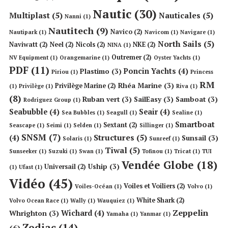
Nautic
(30)
Multiplast
(5)
Nauticales
(5)
Nanni
(1)
Nautitech
(9)
Navico
(2)
Nautipark
(1)
Navicom
(1)
Navigare
(1)
North Sails
(5)
Naviwatt
(2)
Neel
(2)
Nicols
(2)
NKE
(2)
NINA
(1)
Outremer
(2)
NV Equipment
(1)
Orangemarine
(1)
Oyster Yachts
(1)
PDF
(11)
Poncin Yachts
(4)
Plastimo
(3)
Piriou
(1)
Princess
RM
Rhéa Marine
(3)
Privilège Marine
(2)
(1)
Privilège
(1)
Riva
(1)
(8)
Ruban vert
(3)
SailEasy
(3)
Samboat
(3)
Rodriguez Group
(1)
Seabubble
(4)
Seair
(4)
Sea Bubbles
(1)
Seagull
(1)
Sealine
(1)
Smartboat
Sextant
(2)
Seascape
(1)
Seimi
(1)
Selden
(1)
Sillinger
(1)
SNSM
(7)
Structures
(5)
(4)
Sunsail
(3)
Solaris
(1)
Sunreef
(1)
Tiwal
(5)
Sunseeker
(1)
Suzuki
(1)
Swan
(1)
Tofinou
(1)
Tricat
(1)
TUI
Vendée Globe
(18)
Uship
(3)
Universail
(2)
(1)
Ufast
(1)
Vidéo
(45)
Voiles et Voiliers
(2)
Voiles-Océan
(1)
Volvo
(1)
White Shark
(2)
Volvo Ocean Race
(1)
Wally
(1)
Wauquiez
(1)
Zeppelin
Wichard
(4)
Whrighton
(3)
Yamaha
(1)
Yanmar
(1)
Zodiac
(14)
(6)