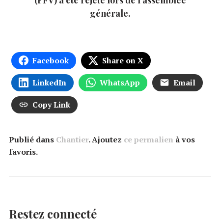
générale.
Facebook
Share on X
LinkedIn
WhatsApp
Email
Copy Link
Publié dans
Chantier
. Ajoutez
ce permalien
à vos
favoris.
Restez connecté