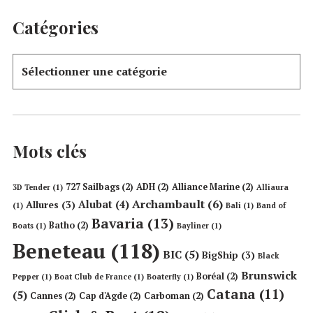
Catégories
Mots clés
727 Sailbags
(2)
ADH
(2)
Alliance Marine
(2)
3D Tender
(1)
Alliaura
Archambault
(6)
Alubat
(4)
Allures
(3)
(1)
Bali
(1)
Band of
Bavaria
(13)
Batho
(2)
Boats
(1)
Bayliner
(1)
Beneteau
(118)
BIC
(5)
BigShip
(3)
Black
Brunswick
Boréal
(2)
Pepper
(1)
Boat Club de France
(1)
Boaterfly
(1)
Catana
(11)
(5)
Cannes
(2)
Cap d'Agde
(2)
Carboman
(2)