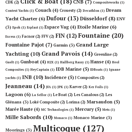
Click & Boat
(18)
CNB
(7)
CDK
(2)
Compositeworks
(1)
Dream
Couach
(4)
Crouesty
(2)
Contest Yachts
(1)
Decathlon
(1)
Dufour
(13)
Düsseldorf
(8)
Yacht Charter
(6)
ENV
Etoile Marine
(6)
Espace Vag
(4)
(3)
Epoh
(1)
Erplast
(1)
Fountaine
(20)
FIN
(12)
Facnor
(2)
FFV
(2)
Excess
(1)
Grand Large
Fountaine Pajot
(7)
Garmin
(3)
Grand Pavois
(14)
Yachting
(10)
Greenline
(2)
Gunboat
(4)
Hanse
(4)
Guelt
(1)
H2X
(1)
Hallberg Rassy
(1)
Heol
IDB Marine
(5)
Composites
(1)
HeyCaptain
(1)
IDBoats
(1)
Iguane
INB
(10)
Incidence
(5)
J Composites
(2)
yachts
(1)
Jeanneau
(14)
Karver
(2)
JFA
(1)
JPK
(1)
Ker Foils
(1)
Lagoon
(6)
Les
Le Boat
(2)
Les Canalous
(2)
La Sellor
(1)
Marsaudon
(5)
Glénans
(3)
Loké Composite
(2)
Lorima
(2)
Mercury
(5)
Marée Haute
(4)
MC Technologies
(1)
Mets
(1)
Mille Sabords
(10)
Monaco Marine
(3)
Monaco
(1)
Multicoque
(127)
Moorings
(3)