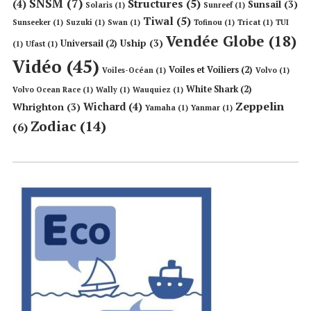
SNSM
(7)
Structures
(5)
(4)
Sunsail
(3)
Solaris
(1)
Sunreef
(1)
Tiwal
(5)
Sunseeker
(1)
Suzuki
(1)
Swan
(1)
Tofinou
(1)
Tricat
(1)
TUI
Vendée Globe
(18)
Uship
(3)
Universail
(2)
(1)
Ufast
(1)
Vidéo
(45)
Voiles et Voiliers
(2)
Voiles-Océan
(1)
Volvo
(1)
White Shark
(2)
Volvo Ocean Race
(1)
Wally
(1)
Wauquiez
(1)
Zeppelin
Wichard
(4)
Whrighton
(3)
Yamaha
(1)
Yanmar
(1)
Zodiac
(14)
(6)