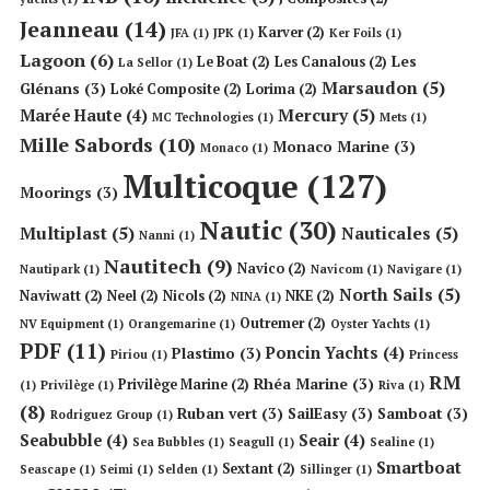
Jeanneau
(14)
Karver
(2)
JFA
(1)
JPK
(1)
Ker Foils
(1)
Lagoon
(6)
Les
Le Boat
(2)
Les Canalous
(2)
La Sellor
(1)
Marsaudon
(5)
Glénans
(3)
Loké Composite
(2)
Lorima
(2)
Mercury
(5)
Marée Haute
(4)
MC Technologies
(1)
Mets
(1)
Mille Sabords
(10)
Monaco Marine
(3)
Monaco
(1)
Multicoque
(127)
Moorings
(3)
Nautic
(30)
Multiplast
(5)
Nauticales
(5)
Nanni
(1)
Nautitech
(9)
Navico
(2)
Nautipark
(1)
Navicom
(1)
Navigare
(1)
North Sails
(5)
Naviwatt
(2)
Neel
(2)
Nicols
(2)
NKE
(2)
NINA
(1)
Outremer
(2)
NV Equipment
(1)
Orangemarine
(1)
Oyster Yachts
(1)
PDF
(11)
Poncin Yachts
(4)
Plastimo
(3)
Piriou
(1)
Princess
RM
Rhéa Marine
(3)
Privilège Marine
(2)
(1)
Privilège
(1)
Riva
(1)
(8)
Ruban vert
(3)
SailEasy
(3)
Samboat
(3)
Rodriguez Group
(1)
Seabubble
(4)
Seair
(4)
Sea Bubbles
(1)
Seagull
(1)
Sealine
(1)
Smartboat
Sextant
(2)
Seascape
(1)
Seimi
(1)
Selden
(1)
Sillinger
(1)