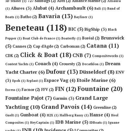
727 Sailbags
(2)
ADH
(2)
Alliance Marine
(2)
3D Tender
(1)
Alliaura
Archambault
(6)
Alubat
(4)
Allures
(3)
(1)
Bali
(1)
Band of
Bavaria
(13)
Batho
(2)
Boats
(1)
Bayliner
(1)
Beneteau
(118)
BIC
(5)
BigShip
(3)
Black
Brunswick
Boréal
(2)
Pepper
(1)
Boat Club de France
(1)
Boaterfly
(1)
Catana
(11)
(5)
Cannes
(2)
Cap d'Agde
(2)
Carboman
(2)
Click & Boat
(18)
CNB
(7)
CDK
(2)
Compositeworks
(1)
Dream
Couach
(4)
Crouesty
(2)
Contest Yachts
(1)
Decathlon
(1)
Dufour
(13)
Düsseldorf
(8)
Yacht Charter
(6)
ENV
Etoile Marine
(6)
Espace Vag
(4)
(3)
Epoh
(1)
Erplast
(1)
Fountaine
(20)
FIN
(12)
Facnor
(2)
FFV
(2)
Excess
(1)
Grand Large
Fountaine Pajot
(7)
Garmin
(3)
Grand Pavois
(14)
Yachting
(10)
Greenline
(2)
Gunboat
(4)
Hanse
(4)
Guelt
(1)
H2X
(1)
Hallberg Rassy
(1)
Heol
IDB Marine
(5)
Composites
(1)
HeyCaptain
(1)
IDBoats
(1)
Iguane
INB
(10)
Incidence
(5)
J Composites
(2)
yachts
(1)