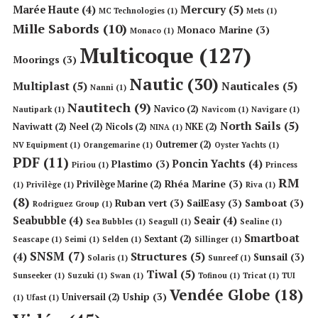
Mercury
(5)
Marée Haute
(4)
MC Technologies
(1)
Mets
(1)
Mille Sabords
(10)
Monaco Marine
(3)
Monaco
(1)
Multicoque
(127)
Moorings
(3)
Nautic
(30)
Multiplast
(5)
Nauticales
(5)
Nanni
(1)
Nautitech
(9)
Navico
(2)
Nautipark
(1)
Navicom
(1)
Navigare
(1)
North Sails
(5)
Naviwatt
(2)
Neel
(2)
Nicols
(2)
NKE
(2)
NINA
(1)
Outremer
(2)
NV Equipment
(1)
Orangemarine
(1)
Oyster Yachts
(1)
PDF
(11)
Poncin Yachts
(4)
Plastimo
(3)
Piriou
(1)
Princess
RM
Rhéa Marine
(3)
Privilège Marine
(2)
(1)
Privilège
(1)
Riva
(1)
(8)
Ruban vert
(3)
SailEasy
(3)
Samboat
(3)
Rodriguez Group
(1)
Seabubble
(4)
Seair
(4)
Sea Bubbles
(1)
Seagull
(1)
Sealine
(1)
Smartboat
Sextant
(2)
Seascape
(1)
Seimi
(1)
Selden
(1)
Sillinger
(1)
SNSM
(7)
Structures
(5)
(4)
Sunsail
(3)
Solaris
(1)
Sunreef
(1)
Tiwal
(5)
Sunseeker
(1)
Suzuki
(1)
Swan
(1)
Tofinou
(1)
Tricat
(1)
TUI
Vendée Globe
(18)
Uship
(3)
Universail
(2)
(1)
Ufast
(1)