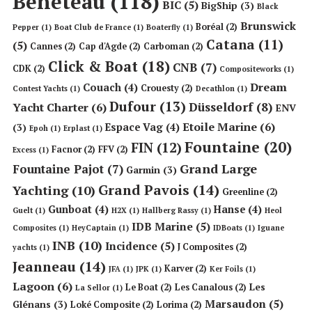
Beneteau
(118)
BIC
(5)
BigShip
(3)
Black
Brunswick
Boréal
(2)
Pepper
(1)
Boat Club de France
(1)
Boaterfly
(1)
Catana
(11)
(5)
Cannes
(2)
Cap d'Agde
(2)
Carboman
(2)
Click & Boat
(18)
CNB
(7)
CDK
(2)
Compositeworks
(1)
Dream
Couach
(4)
Crouesty
(2)
Contest Yachts
(1)
Decathlon
(1)
Dufour
(13)
Düsseldorf
(8)
Yacht Charter
(6)
ENV
Etoile Marine
(6)
Espace Vag
(4)
(3)
Epoh
(1)
Erplast
(1)
Fountaine
(20)
FIN
(12)
Facnor
(2)
FFV
(2)
Excess
(1)
Grand Large
Fountaine Pajot
(7)
Garmin
(3)
Grand Pavois
(14)
Yachting
(10)
Greenline
(2)
Gunboat
(4)
Hanse
(4)
Guelt
(1)
H2X
(1)
Hallberg Rassy
(1)
Heol
IDB Marine
(5)
Composites
(1)
HeyCaptain
(1)
IDBoats
(1)
Iguane
INB
(10)
Incidence
(5)
J Composites
(2)
yachts
(1)
Jeanneau
(14)
Karver
(2)
JFA
(1)
JPK
(1)
Ker Foils
(1)
Lagoon
(6)
Les
Le Boat
(2)
Les Canalous
(2)
La Sellor
(1)
Marsaudon
(5)
Glénans
(3)
Loké Composite
(2)
Lorima
(2)