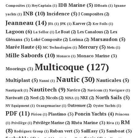
IDB Marine
(5)
Composites
(1)
HeyCaptain
(1)
IDBoats
(1)
Iguane
INB
(10)
Incidence
(5)
J Composites
(2)
yachts
(1)
Jeanneau
(14)
Karver
(2)
JFA
(1)
JPK
(1)
Ker Foils
(1)
Lagoon
(6)
Les
Le Boat
(2)
Les Canalous
(2)
La Sellor
(1)
Marsaudon
(5)
Glénans
(3)
Loké Composite
(2)
Lorima
(2)
Mercury
(5)
Marée Haute
(4)
MC Technologies
(1)
Mets
(1)
Mille Sabords
(10)
Monaco Marine
(3)
Monaco
(1)
Multicoque
(127)
Moorings
(3)
Nautic
(30)
Multiplast
(5)
Nauticales
(5)
Nanni
(1)
Nautitech
(9)
Navico
(2)
Nautipark
(1)
Navicom
(1)
Navigare
(1)
North Sails
(5)
Naviwatt
(2)
Neel
(2)
Nicols
(2)
NKE
(2)
NINA
(1)
Outremer
(2)
NV Equipment
(1)
Orangemarine
(1)
Oyster Yachts
(1)
PDF
(11)
Poncin Yachts
(4)
Plastimo
(3)
Piriou
(1)
Princess
RM
Rhéa Marine
(3)
Privilège Marine
(2)
(1)
Privilège
(1)
Riva
(1)
(8)
Ruban vert
(3)
SailEasy
(3)
Samboat
(3)
Rodriguez Group
(1)