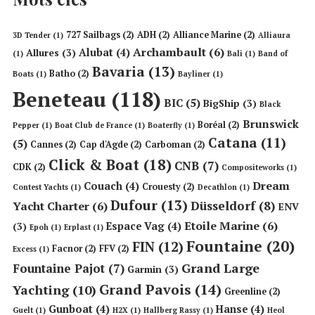
727 Sailbags
(2)
ADH
(2)
Alliance Marine
(2)
3D Tender
(1)
Alliaura
Archambault
(6)
Alubat
(4)
Allures
(3)
(1)
Bali
(1)
Band of
Bavaria
(13)
Batho
(2)
Boats
(1)
Bayliner
(1)
Beneteau
(118)
BIC
(5)
BigShip
(3)
Black
Brunswick
Boréal
(2)
Pepper
(1)
Boat Club de France
(1)
Boaterfly
(1)
Catana
(11)
(5)
Cannes
(2)
Cap d'Agde
(2)
Carboman
(2)
Click & Boat
(18)
CNB
(7)
CDK
(2)
Compositeworks
(1)
Dream
Couach
(4)
Crouesty
(2)
Contest Yachts
(1)
Decathlon
(1)
Dufour
(13)
Düsseldorf
(8)
Yacht Charter
(6)
ENV
Etoile Marine
(6)
Espace Vag
(4)
(3)
Epoh
(1)
Erplast
(1)
Fountaine
(20)
FIN
(12)
Facnor
(2)
FFV
(2)
Excess
(1)
Grand Large
Fountaine Pajot
(7)
Garmin
(3)
Grand Pavois
(14)
Yachting
(10)
Greenline
(2)
Gunboat
(4)
Hanse
(4)
Guelt
(1)
H2X
(1)
Hallberg Rassy
(1)
Heol