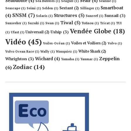
Seabubble
(4)
Seair
(4)
Sea Bubbles
(1)
Seagull
(1)
Sealine
(1)
Smartboat
Sextant
(2)
Seascape
(1)
Seimi
(1)
Selden
(1)
Sillinger
(1)
SNSM
(7)
Structures
(5)
(4)
Sunsail
(3)
Solaris
(1)
Sunreef
(1)
Tiwal
(5)
Sunseeker
(1)
Suzuki
(1)
Swan
(1)
Tofinou
(1)
Tricat
(1)
TUI
Vendée Globe
(18)
Uship
(3)
Universail
(2)
(1)
Ufast
(1)
Vidéo
(45)
Voiles et Voiliers
(2)
Voiles-Océan
(1)
Volvo
(1)
White Shark
(2)
Volvo Ocean Race
(1)
Wally
(1)
Wauquiez
(1)
Zeppelin
Wichard
(4)
Whrighton
(3)
Yamaha
(1)
Yanmar
(1)
Zodiac
(14)
(6)