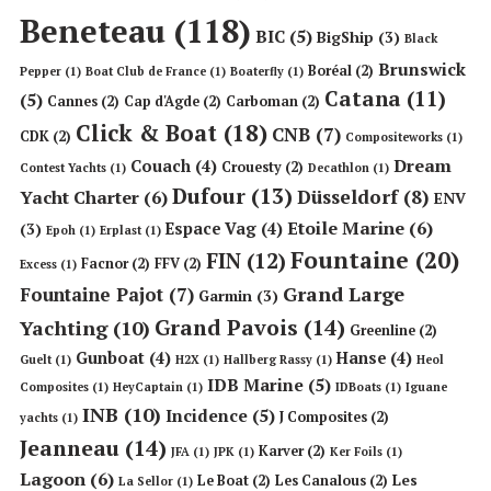
Beneteau
(118)
BIC
(5)
BigShip
(3)
Black
Brunswick
Boréal
(2)
Pepper
(1)
Boat Club de France
(1)
Boaterfly
(1)
Catana
(11)
(5)
Cannes
(2)
Cap d'Agde
(2)
Carboman
(2)
Click & Boat
(18)
CNB
(7)
CDK
(2)
Compositeworks
(1)
Dream
Couach
(4)
Crouesty
(2)
Contest Yachts
(1)
Decathlon
(1)
Dufour
(13)
Düsseldorf
(8)
Yacht Charter
(6)
ENV
Etoile Marine
(6)
Espace Vag
(4)
(3)
Epoh
(1)
Erplast
(1)
Fountaine
(20)
FIN
(12)
Facnor
(2)
FFV
(2)
Excess
(1)
Grand Large
Fountaine Pajot
(7)
Garmin
(3)
Grand Pavois
(14)
Yachting
(10)
Greenline
(2)
Gunboat
(4)
Hanse
(4)
Guelt
(1)
H2X
(1)
Hallberg Rassy
(1)
Heol
IDB Marine
(5)
Composites
(1)
HeyCaptain
(1)
IDBoats
(1)
Iguane
INB
(10)
Incidence
(5)
J Composites
(2)
yachts
(1)
Jeanneau
(14)
Karver
(2)
JFA
(1)
JPK
(1)
Ker Foils
(1)
Lagoon
(6)
Les
Le Boat
(2)
Les Canalous
(2)
La Sellor
(1)