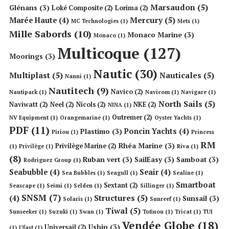
Marsaudon
(5)
Glénans
(3)
Loké Composite
(2)
Lorima
(2)
Mercury
(5)
Marée Haute
(4)
MC Technologies
(1)
Mets
(1)
Mille Sabords
(10)
Monaco Marine
(3)
Monaco
(1)
Multicoque
(127)
Moorings
(3)
Nautic
(30)
Multiplast
(5)
Nauticales
(5)
Nanni
(1)
Nautitech
(9)
Navico
(2)
Nautipark
(1)
Navicom
(1)
Navigare
(1)
North Sails
(5)
Naviwatt
(2)
Neel
(2)
Nicols
(2)
NKE
(2)
NINA
(1)
Outremer
(2)
NV Equipment
(1)
Orangemarine
(1)
Oyster Yachts
(1)
PDF
(11)
Poncin Yachts
(4)
Plastimo
(3)
Piriou
(1)
Princess
RM
Rhéa Marine
(3)
Privilège Marine
(2)
(1)
Privilège
(1)
Riva
(1)
(8)
Ruban vert
(3)
SailEasy
(3)
Samboat
(3)
Rodriguez Group
(1)
Seabubble
(4)
Seair
(4)
Sea Bubbles
(1)
Seagull
(1)
Sealine
(1)
Smartboat
Sextant
(2)
Seascape
(1)
Seimi
(1)
Selden
(1)
Sillinger
(1)
SNSM
(7)
Structures
(5)
(4)
Sunsail
(3)
Solaris
(1)
Sunreef
(1)
Tiwal
(5)
Sunseeker
(1)
Suzuki
(1)
Swan
(1)
Tofinou
(1)
Tricat
(1)
TUI
Vendée Globe
(18)
Uship
(3)
Universail
(2)
(1)
Ufast
(1)