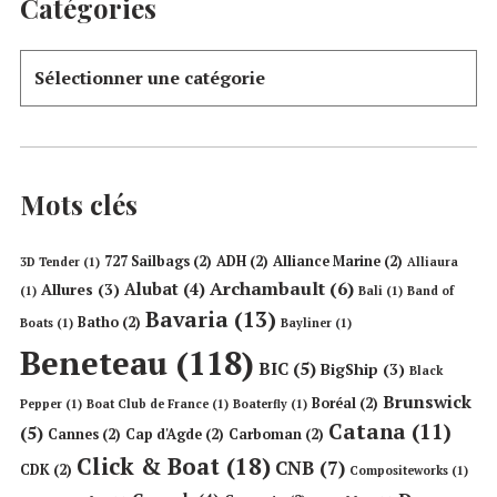
Catégories
Mots clés
727 Sailbags
(2)
ADH
(2)
Alliance Marine
(2)
3D Tender
(1)
Alliaura
Archambault
(6)
Alubat
(4)
Allures
(3)
(1)
Bali
(1)
Band of
Bavaria
(13)
Batho
(2)
Boats
(1)
Bayliner
(1)
Beneteau
(118)
BIC
(5)
BigShip
(3)
Black
Brunswick
Boréal
(2)
Pepper
(1)
Boat Club de France
(1)
Boaterfly
(1)
Catana
(11)
(5)
Cannes
(2)
Cap d'Agde
(2)
Carboman
(2)
Click & Boat
(18)
CNB
(7)
CDK
(2)
Compositeworks
(1)