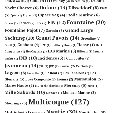
Dream
Couach
(4)
Crouesty
(2)
Contest Yachts
(1)
Decathlon
(1)
Dufour
(13)
Düsseldorf
(8)
Yacht Charter
(6)
ENV
Etoile Marine
(6)
Espace Vag
(4)
(3)
Epoh
(1)
Erplast
(1)
Fountaine
(20)
FIN
(12)
Facnor
(2)
FFV
(2)
Excess
(1)
Grand Large
Fountaine Pajot
(7)
Garmin
(3)
Grand Pavois
(14)
Yachting
(10)
Greenline
(2)
Gunboat
(4)
Hanse
(4)
Guelt
(1)
H2X
(1)
Hallberg Rassy
(1)
Heol
IDB Marine
(5)
Composites
(1)
HeyCaptain
(1)
IDBoats
(1)
Iguane
INB
(10)
Incidence
(5)
J Composites
(2)
yachts
(1)
Jeanneau
(14)
Karver
(2)
JFA
(1)
JPK
(1)
Ker Foils
(1)
Lagoon
(6)
Les
Le Boat
(2)
Les Canalous
(2)
La Sellor
(1)
Marsaudon
(5)
Glénans
(3)
Loké Composite
(2)
Lorima
(2)
Mercury
(5)
Marée Haute
(4)
MC Technologies
(1)
Mets
(1)
Mille Sabords
(10)
Monaco Marine
(3)
Monaco
(1)
Multicoque
(127)
Moorings
(3)
Nautic
(30)
Multiplast
(5)
Nauticales
(5)