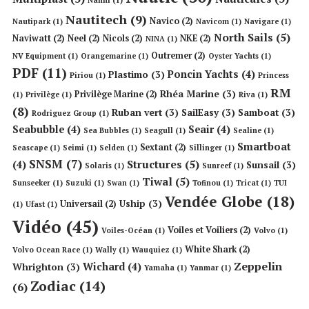
Nanni
(1)
Nautitech
(9)
Navico
(2)
Nautipark
(1)
Navicom
(1)
Navigare
(1)
North Sails
(5)
Naviwatt
(2)
Neel
(2)
Nicols
(2)
NKE
(2)
NINA
(1)
Outremer
(2)
NV Equipment
(1)
Orangemarine
(1)
Oyster Yachts
(1)
PDF
(11)
Poncin Yachts
(4)
Plastimo
(3)
Piriou
(1)
Princess
RM
Rhéa Marine
(3)
Privilège Marine
(2)
(1)
Privilège
(1)
Riva
(1)
(8)
Ruban vert
(3)
SailEasy
(3)
Samboat
(3)
Rodriguez Group
(1)
Seabubble
(4)
Seair
(4)
Sea Bubbles
(1)
Seagull
(1)
Sealine
(1)
Smartboat
Sextant
(2)
Seascape
(1)
Seimi
(1)
Selden
(1)
Sillinger
(1)
SNSM
(7)
Structures
(5)
(4)
Sunsail
(3)
Solaris
(1)
Sunreef
(1)
Tiwal
(5)
Sunseeker
(1)
Suzuki
(1)
Swan
(1)
Tofinou
(1)
Tricat
(1)
TUI
Vendée Globe
(18)
Uship
(3)
Universail
(2)
(1)
Ufast
(1)
Vidéo
(45)
Voiles et Voiliers
(2)
Voiles-Océan
(1)
Volvo
(1)
White Shark
(2)
Volvo Ocean Race
(1)
Wally
(1)
Wauquiez
(1)
Zeppelin
Wichard
(4)
Whrighton
(3)
Yamaha
(1)
Yanmar
(1)
Zodiac
(14)
(6)