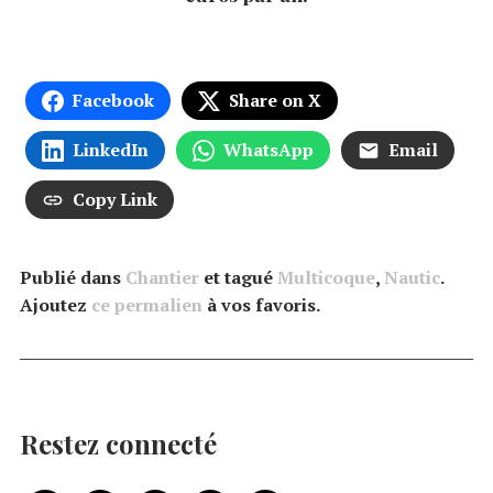
Facebook
Share on X
LinkedIn
WhatsApp
Email
Copy Link
Publié dans
Chantier
et tagué
Multicoque
,
Nautic
.
Ajoutez
ce permalien
à vos favoris.
Restez connecté