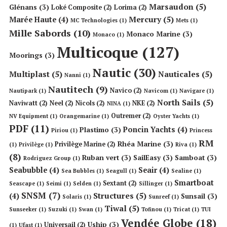
Marsaudon
(5)
Glénans
(3)
Loké Composite
(2)
Lorima
(2)
Mercury
(5)
Marée Haute
(4)
MC Technologies
(1)
Mets
(1)
Mille Sabords
(10)
Monaco Marine
(3)
Monaco
(1)
Multicoque
(127)
Moorings
(3)
Nautic
(30)
Multiplast
(5)
Nauticales
(5)
Nanni
(1)
Nautitech
(9)
Navico
(2)
Nautipark
(1)
Navicom
(1)
Navigare
(1)
North Sails
(5)
Naviwatt
(2)
Neel
(2)
Nicols
(2)
NKE
(2)
NINA
(1)
Outremer
(2)
NV Equipment
(1)
Orangemarine
(1)
Oyster Yachts
(1)
PDF
(11)
Poncin Yachts
(4)
Plastimo
(3)
Piriou
(1)
Princess
RM
Rhéa Marine
(3)
Privilège Marine
(2)
(1)
Privilège
(1)
Riva
(1)
(8)
Ruban vert
(3)
SailEasy
(3)
Samboat
(3)
Rodriguez Group
(1)
Seabubble
(4)
Seair
(4)
Sea Bubbles
(1)
Seagull
(1)
Sealine
(1)
Smartboat
Sextant
(2)
Seascape
(1)
Seimi
(1)
Selden
(1)
Sillinger
(1)
SNSM
(7)
Structures
(5)
(4)
Sunsail
(3)
Solaris
(1)
Sunreef
(1)
Tiwal
(5)
Sunseeker
(1)
Suzuki
(1)
Swan
(1)
Tofinou
(1)
Tricat
(1)
TUI
Vendée Globe
(18)
Uship
(3)
Universail
(2)
(1)
Ufast
(1)