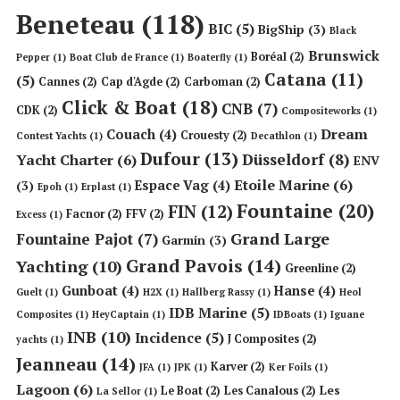
Beneteau
(118)
BIC
(5)
BigShip
(3)
Black
Brunswick
Boréal
(2)
Pepper
(1)
Boat Club de France
(1)
Boaterfly
(1)
Catana
(11)
(5)
Cannes
(2)
Cap d'Agde
(2)
Carboman
(2)
Click & Boat
(18)
CNB
(7)
CDK
(2)
Compositeworks
(1)
Dream
Couach
(4)
Crouesty
(2)
Contest Yachts
(1)
Decathlon
(1)
Dufour
(13)
Düsseldorf
(8)
Yacht Charter
(6)
ENV
Etoile Marine
(6)
Espace Vag
(4)
(3)
Epoh
(1)
Erplast
(1)
Fountaine
(20)
FIN
(12)
Facnor
(2)
FFV
(2)
Excess
(1)
Grand Large
Fountaine Pajot
(7)
Garmin
(3)
Grand Pavois
(14)
Yachting
(10)
Greenline
(2)
Gunboat
(4)
Hanse
(4)
Guelt
(1)
H2X
(1)
Hallberg Rassy
(1)
Heol
IDB Marine
(5)
Composites
(1)
HeyCaptain
(1)
IDBoats
(1)
Iguane
INB
(10)
Incidence
(5)
J Composites
(2)
yachts
(1)
Jeanneau
(14)
Karver
(2)
JFA
(1)
JPK
(1)
Ker Foils
(1)
Lagoon
(6)
Les
Le Boat
(2)
Les Canalous
(2)
La Sellor
(1)