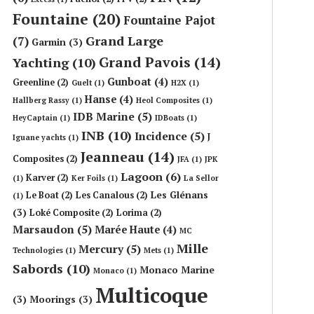
Fountaine
(20)
Fountaine Pajot
Grand Large
(7)
Garmin
(3)
Grand Pavois
(14)
Yachting
(10)
Gunboat
(4)
Greenline
(2)
Guelt
(1)
H2X
(1)
Hanse
(4)
Hallberg Rassy
(1)
Heol Composites
(1)
IDB Marine
(5)
HeyCaptain
(1)
IDBoats
(1)
INB
(10)
Incidence
(5)
J
Iguane yachts
(1)
Jeanneau
(14)
Composites
(2)
JFA
(1)
JPK
Lagoon
(6)
Karver
(2)
(1)
Ker Foils
(1)
La Sellor
Les Glénans
Le Boat
(2)
Les Canalous
(2)
(1)
(3)
Loké Composite
(2)
Lorima
(2)
Marsaudon
(5)
Marée Haute
(4)
MC
Mille
Mercury
(5)
Technologies
(1)
Mets
(1)
Sabords
(10)
Monaco Marine
Monaco
(1)
Multicoque
(3)
Moorings
(3)