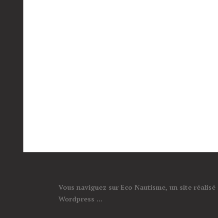
Vous naviguez sur Eco Nautisme, un site réalisé
Wordpress ...