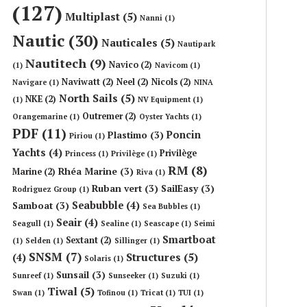
(127)
Multiplast
(5)
Nanni
(1)
Nautic
(30)
Nauticales
(5)
Nautipark
Nautitech
(9)
Navico
(2)
(1)
Navicom
(1)
Naviwatt
(2)
Neel
(2)
Nicols
(2)
Navigare
(1)
NINA
North Sails
(5)
NKE
(2)
(1)
NV Equipment
(1)
Outremer
(2)
Orangemarine
(1)
Oyster Yachts
(1)
PDF
(11)
Poncin
Plastimo
(3)
Piriou
(1)
Yachts
(4)
Privilège
Princess
(1)
Privilège
(1)
RM
(8)
Rhéa Marine
(3)
Marine
(2)
Riva
(1)
Ruban vert
(3)
SailEasy
(3)
Rodriguez Group
(1)
Seabubble
(4)
Samboat
(3)
Sea Bubbles
(1)
Seair
(4)
Seagull
(1)
Sealine
(1)
Seascape
(1)
Seimi
Smartboat
Sextant
(2)
(1)
Selden
(1)
Sillinger
(1)
SNSM
(7)
Structures
(5)
(4)
Solaris
(1)
Sunsail
(3)
Sunreef
(1)
Sunseeker
(1)
Suzuki
(1)
Tiwal
(5)
Swan
(1)
Tofinou
(1)
Tricat
(1)
TUI
(1)