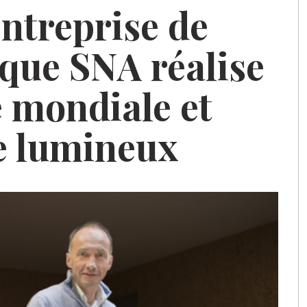
entreprise de
tique
SNA
réalise
 mondiale et
le lumineux