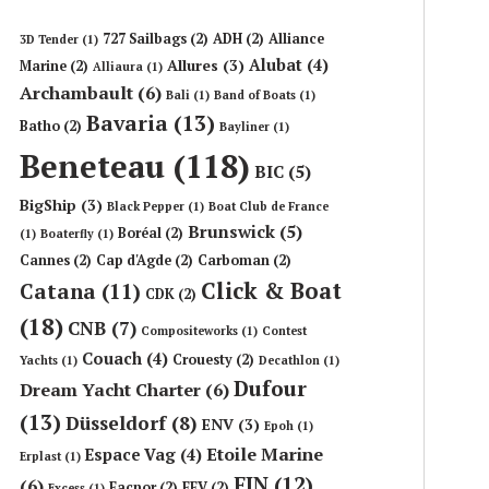
727 Sailbags
(2)
ADH
(2)
Alliance
3D Tender
(1)
Alubat
(4)
Allures
(3)
Marine
(2)
Alliaura
(1)
Archambault
(6)
Bali
(1)
Band of Boats
(1)
Bavaria
(13)
Batho
(2)
Bayliner
(1)
Beneteau
(118)
BIC
(5)
BigShip
(3)
Black Pepper
(1)
Boat Club de France
Brunswick
(5)
Boréal
(2)
(1)
Boaterfly
(1)
Cannes
(2)
Cap d'Agde
(2)
Carboman
(2)
Click & Boat
Catana
(11)
CDK
(2)
(18)
CNB
(7)
Compositeworks
(1)
Contest
Couach
(4)
Crouesty
(2)
Yachts
(1)
Decathlon
(1)
Dufour
Dream Yacht Charter
(6)
(13)
Düsseldorf
(8)
ENV
(3)
Epoh
(1)
Etoile Marine
Espace Vag
(4)
Erplast
(1)
FIN
(12)
(6)
Facnor
(2)
FFV
(2)
Excess
(1)