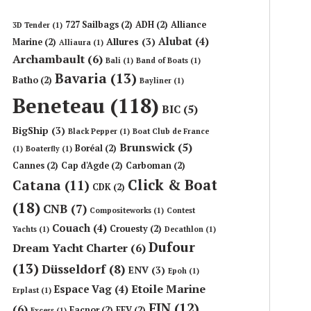
727 Sailbags
(2)
ADH
(2)
Alliance
3D Tender
(1)
Alubat
(4)
Allures
(3)
Marine
(2)
Alliaura
(1)
Archambault
(6)
Bali
(1)
Band of Boats
(1)
Bavaria
(13)
Batho
(2)
Bayliner
(1)
Beneteau
(118)
BIC
(5)
BigShip
(3)
Black Pepper
(1)
Boat Club de France
Brunswick
(5)
Boréal
(2)
(1)
Boaterfly
(1)
Cannes
(2)
Cap d'Agde
(2)
Carboman
(2)
Click & Boat
Catana
(11)
CDK
(2)
(18)
CNB
(7)
Compositeworks
(1)
Contest
Couach
(4)
Crouesty
(2)
Yachts
(1)
Decathlon
(1)
Dufour
Dream Yacht Charter
(6)
(13)
Düsseldorf
(8)
ENV
(3)
Epoh
(1)
Etoile Marine
Espace Vag
(4)
Erplast
(1)
FIN
(12)
(6)
Facnor
(2)
FFV
(2)
Excess
(1)