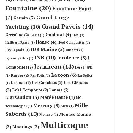
Fountaine
(20)
Fountaine Pajot
Grand Large
(7)
Garmin
(3)
Grand Pavois
(14)
Yachting
(10)
Gunboat
(4)
Greenline
(2)
Guelt
(1)
H2X
(1)
Hanse
(4)
Hallberg Rassy
(1)
Heol Composites
(1)
IDB Marine
(5)
HeyCaptain
(1)
IDBoats
(1)
INB
(10)
Incidence
(5)
J
Iguane yachts
(1)
Jeanneau
(14)
Composites
(2)
JFA
(1)
JPK
Lagoon
(6)
Karver
(2)
(1)
Ker Foils
(1)
La Sellor
Les Glénans
Le Boat
(2)
Les Canalous
(2)
(1)
(3)
Loké Composite
(2)
Lorima
(2)
Marsaudon
(5)
Marée Haute
(4)
MC
Mille
Mercury
(5)
Technologies
(1)
Mets
(1)
Sabords
(10)
Monaco Marine
Monaco
(1)
Multicoque
(3)
Moorings
(3)