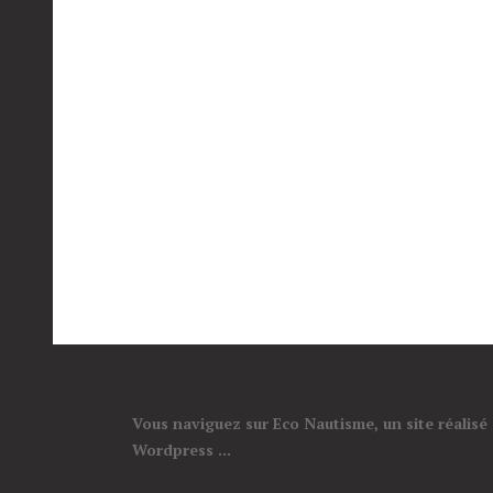
Vous naviguez sur Eco Nautisme, un site réalisé
Wordpress ...