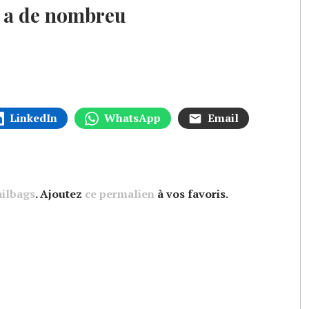
 a de nombreu
LinkedIn
WhatsApp
Email
ailbags
. Ajoutez
ce permalien
à vos favoris.