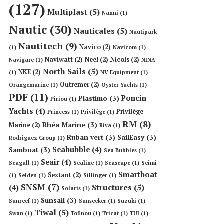
(127)
Multiplast
(5)
Nanni
(1)
Nautic
(30)
Nauticales
(5)
Nautipark
Nautitech
(9)
Navico
(2)
(1)
Navicom
(1)
Naviwatt
(2)
Neel
(2)
Nicols
(2)
Navigare
(1)
NINA
North Sails
(5)
NKE
(2)
(1)
NV Equipment
(1)
Outremer
(2)
Orangemarine
(1)
Oyster Yachts
(1)
PDF
(11)
Poncin
Plastimo
(3)
Piriou
(1)
Yachts
(4)
Privilège
Princess
(1)
Privilège
(1)
RM
(8)
Rhéa Marine
(3)
Marine
(2)
Riva
(1)
Ruban vert
(3)
SailEasy
(3)
Rodriguez Group
(1)
Seabubble
(4)
Samboat
(3)
Sea Bubbles
(1)
Seair
(4)
Seagull
(1)
Sealine
(1)
Seascape
(1)
Seimi
Smartboat
Sextant
(2)
(1)
Selden
(1)
Sillinger
(1)
SNSM
(7)
Structures
(5)
(4)
Solaris
(1)
Sunsail
(3)
Sunreef
(1)
Sunseeker
(1)
Suzuki
(1)
Tiwal
(5)
Swan
(1)
Tofinou
(1)
Tricat
(1)
TUI
(1)