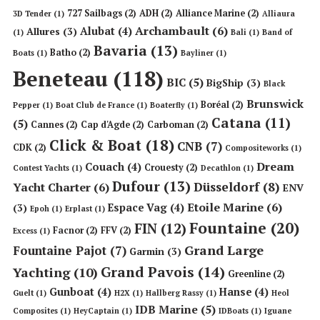
727 Sailbags
(2)
ADH
(2)
Alliance Marine
(2)
3D Tender
(1)
Alliaura
Archambault
(6)
Alubat
(4)
Allures
(3)
(1)
Bali
(1)
Band of
Bavaria
(13)
Batho
(2)
Boats
(1)
Bayliner
(1)
Beneteau
(118)
BIC
(5)
BigShip
(3)
Black
Brunswick
Boréal
(2)
Pepper
(1)
Boat Club de France
(1)
Boaterfly
(1)
Catana
(11)
(5)
Cannes
(2)
Cap d'Agde
(2)
Carboman
(2)
Click & Boat
(18)
CNB
(7)
CDK
(2)
Compositeworks
(1)
Dream
Couach
(4)
Crouesty
(2)
Contest Yachts
(1)
Decathlon
(1)
Dufour
(13)
Düsseldorf
(8)
Yacht Charter
(6)
ENV
Etoile Marine
(6)
Espace Vag
(4)
(3)
Epoh
(1)
Erplast
(1)
Fountaine
(20)
FIN
(12)
Facnor
(2)
FFV
(2)
Excess
(1)
Grand Large
Fountaine Pajot
(7)
Garmin
(3)
Grand Pavois
(14)
Yachting
(10)
Greenline
(2)
Gunboat
(4)
Hanse
(4)
Guelt
(1)
H2X
(1)
Hallberg Rassy
(1)
Heol
IDB Marine
(5)
Composites
(1)
HeyCaptain
(1)
IDBoats
(1)
Iguane