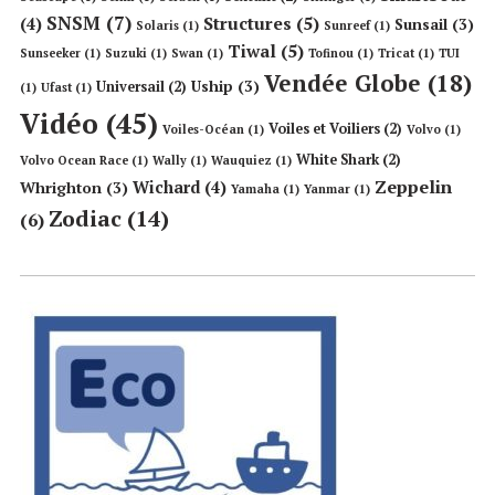
SNSM
(7)
Structures
(5)
(4)
Sunsail
(3)
Solaris
(1)
Sunreef
(1)
Tiwal
(5)
Sunseeker
(1)
Suzuki
(1)
Swan
(1)
Tofinou
(1)
Tricat
(1)
TUI
Vendée Globe
(18)
Uship
(3)
Universail
(2)
(1)
Ufast
(1)
Vidéo
(45)
Voiles et Voiliers
(2)
Voiles-Océan
(1)
Volvo
(1)
White Shark
(2)
Volvo Ocean Race
(1)
Wally
(1)
Wauquiez
(1)
Zeppelin
Wichard
(4)
Whrighton
(3)
Yamaha
(1)
Yanmar
(1)
Zodiac
(14)
(6)