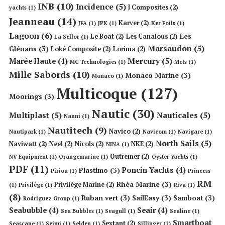
INB
(10)
Incidence
(5)
J Composites
(2)
yachts
(1)
Jeanneau
(14)
Karver
(2)
JFA
(1)
JPK
(1)
Ker Foils
(1)
Lagoon
(6)
Les
Le Boat
(2)
Les Canalous
(2)
La Sellor
(1)
Marsaudon
(5)
Glénans
(3)
Loké Composite
(2)
Lorima
(2)
Mercury
(5)
Marée Haute
(4)
MC Technologies
(1)
Mets
(1)
Mille Sabords
(10)
Monaco Marine
(3)
Monaco
(1)
Multicoque
(127)
Moorings
(3)
Nautic
(30)
Multiplast
(5)
Nauticales
(5)
Nanni
(1)
Nautitech
(9)
Navico
(2)
Nautipark
(1)
Navicom
(1)
Navigare
(1)
North Sails
(5)
Naviwatt
(2)
Neel
(2)
Nicols
(2)
NKE
(2)
NINA
(1)
Outremer
(2)
NV Equipment
(1)
Orangemarine
(1)
Oyster Yachts
(1)
PDF
(11)
Poncin Yachts
(4)
Plastimo
(3)
Piriou
(1)
Princess
RM
Rhéa Marine
(3)
Privilège Marine
(2)
(1)
Privilège
(1)
Riva
(1)
(8)
Ruban vert
(3)
SailEasy
(3)
Samboat
(3)
Rodriguez Group
(1)
Seabubble
(4)
Seair
(4)
Sea Bubbles
(1)
Seagull
(1)
Sealine
(1)
Smartboat
Sextant
(2)
Seascape
(1)
Seimi
(1)
Selden
(1)
Sillinger
(1)